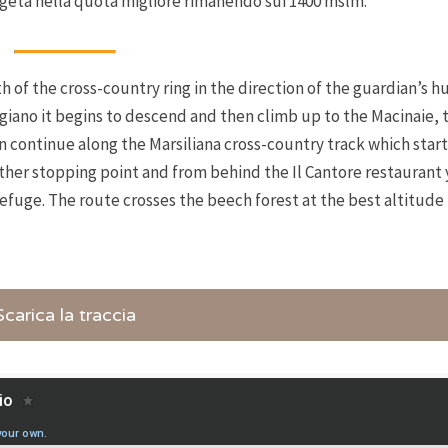
faggeta nella quota migliore rimanendo sui 1400 mslm.
 of the cross-country ring in the direction of the guardian’s hu
eggiano it begins to descend and then climb up to the Macinaie, 
en continue along the Marsiliana cross-country track which star
other stopping point and from behind the Il Cantore restaurant 
t refuge. The route crosses the beech forest at the best altitud
Scarica la traccia