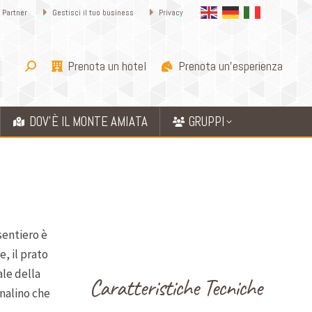
 Partner
Gestisci il tuo business
Privacy
Prenota un hotel
Prenota un'esperienza
DOV’È IL MONTE AMIATA
GRUPPI
sentiero è
, il prato
ale della
Caratteristiche Tecniche
analino che