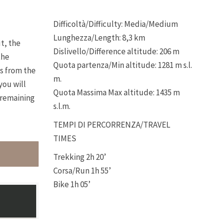
Difficoltà/Difficulty: Media/Medium
Lunghezza/Length: 8,3 km
t, the
Dislivello/Difference altitude: 206 m
the
Quota partenza/Min altitude: 1281 m s.l.
ts from the
m.
you will
Quota Massima Max altitude: 1435 m
e remaining
s.l.m.
TEMPI DI PERCORRENZA/TRAVEL
TIMES
Trekking 2h 20’
Corsa/Run 1h 55’
Bike 1h 05’