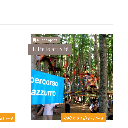
All'aria aperta
Tutte le attività
azione
Relax o adrenalina