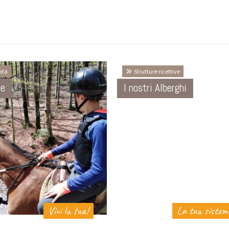
ata
Strutture ricettive
ze
I nostri Alberghi
Vivi la tua!
La tua sistem