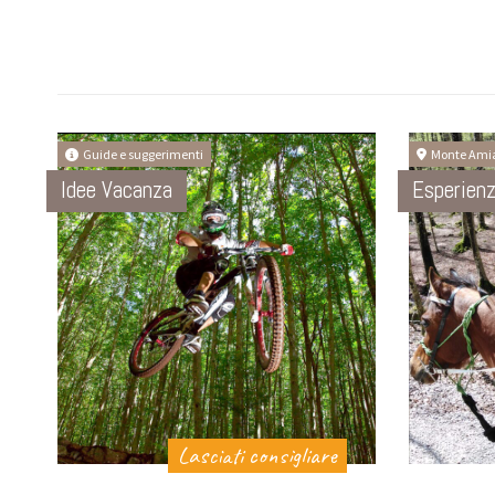
Guide e suggerimenti
Monte Ami
Idee Vacanza
Esperien
Lasciati consigliare