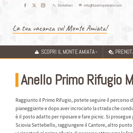
Contattaci
info@bookingamiata.com
Facebook
X
Instagram
page
page
page
opens
opens
opens
La tua vacanza sul Monte Amiata!
in
in
in
new
new
new
window
window
window
SCOPRI IL MONTE AMIATA
PRENOT
Anello Primo Rifugio 
Raggiunto il Primo Rifugio, potete seguire il percorso d
pianeggiante e dopo aver incrociato la strada che conduce
è il posto adatto per riposare e fare picnic. Si prosegue
Sciovia Settebello, raggiungere il Cantore, altro punto d