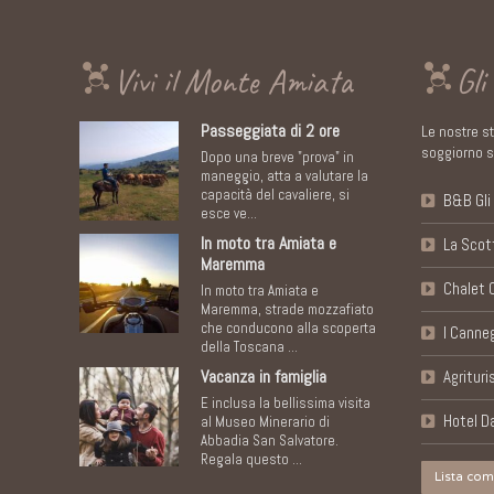
Vivi il Monte Amiata
Gli
Passeggiata di 2 ore
Le nostre st
soggiorno s
Dopo una breve "prova" in
maneggio, atta a valutare la
capacità del cavaliere, si
B&B Gli 
esce ve...
In moto tra Amiata e
La Scott
Maremma
Chalet C
In moto tra Amiata e
Maremma, strade mozzafiato
che conducono alla scoperta
I Canneg
della Toscana ...
Vacanza in famiglia
Agritur
E inclusa la bellissima visita
Hotel D
al Museo Minerario di
Abbadia San Salvatore.
Regala questo ...
Lista com