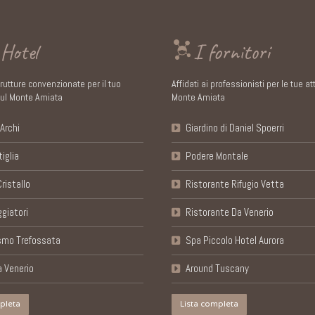
 Hotel
I fornitori
rutture convenzionate per il tuo
Affidati ai professionisti per le tue att
ul Monte Amiata
Monte Amiata
Archi
Giardino di Daniel Spoerri
iglia
Podere Montale
ristallo
Ristorante Rifugio Vetta
giatori
Ristorante Da Venerio
ismo Trefossata
Spa Piccolo Hotel Aurora
a Venerio
Around Tuscany
pleta
Lista completa