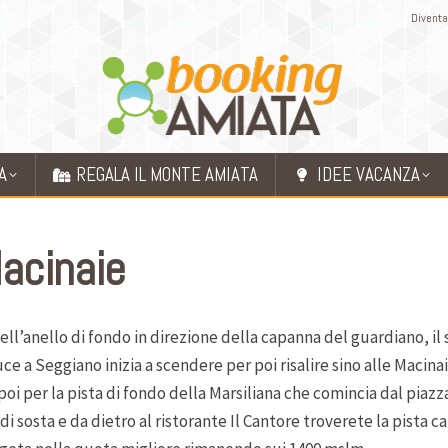
Diventa
A
REGALA IL MONTE AMIATA
IDEE VACANZA
Macinaie
ell’anello di fondo in direzione della capanna del guardiano, il 
 a Seggiano inizia a scendere per poi risalire sino alle Macinaie
 poi per la pista di fondo della Marsiliana che comincia dal piazz
i sosta e da dietro al ristorante Il Cantore troverete la pista c